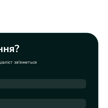
ння?
ціаліст зв'яжеться