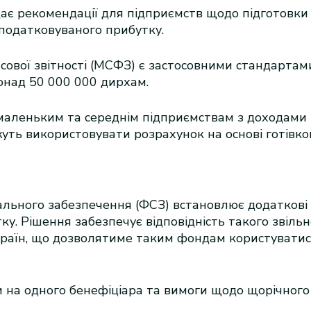
ає рекомендації для підприємств щодо підготовки Ф
податковуваного прибутку.
сової звітності (МСФЗ) є застосовними стандартами
онад 50 000 000 дирхам.
аленьким та середнім підприємствам з доходами 
ь використовувати розрахунок на основі готівков
ального забезпечення (ФСЗ) встановлює додаткові
ку. Рішення забезпечує відповідність такого зві
 країн, що дозволятиме таким фондам користувати
 на одного бенефіціара та вимоги щодо щорічного 