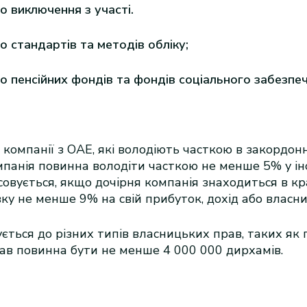
 виключення з участі.
 стандартів та методів обліку;
о пенсійних фондів та фондів соціального забезпеч
 компанії з ОАЕ, які володіють часткою в закордон
мпанія повинна володіти часткою не менше 5% у ін
совується, якщо дочірня компанія знаходиться в к
у не менше 9% на свій прибуток, дохід або власни
ться до різних типів власницьких прав, таких як при
рав повинна бути не менше 4 000 000 дирхамів.