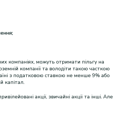
ення;
них компаніях, можуть отримати пільгу на
оземній компанії та володіти такою часткою
раїні з податковою ставкою не менше 9% або
й капітал.
вілейовані акції, звичайні акції та інші. Але