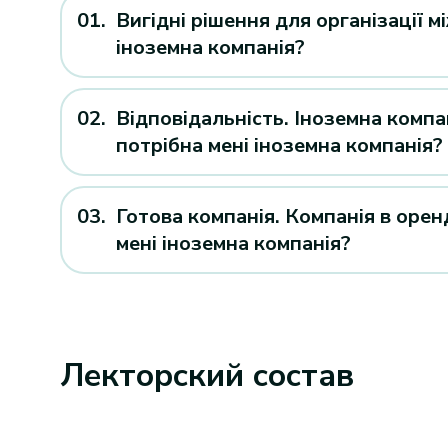
Вигідні рішення для організації м
іноземна компанія?
Відповідальність. Іноземна компа
потрібна мені іноземна компанія?
Готова компанія. Компанія в орен
мені іноземна компанія?
Лекторский состав