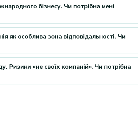
іжнародного бізнесу. Чи потрібна мені
нія як особлива зона відповідальності. Чи
ду. Ризики «не своїх компаній». Чи потрібна